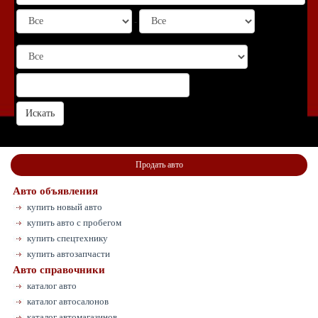
-
Продать авто
Авто объявления
купить новый авто
купить авто с пробегом
купить спецтехнику
купить автозапчасти
Авто справочники
каталог авто
каталог автосалонов
каталог автомагазинов