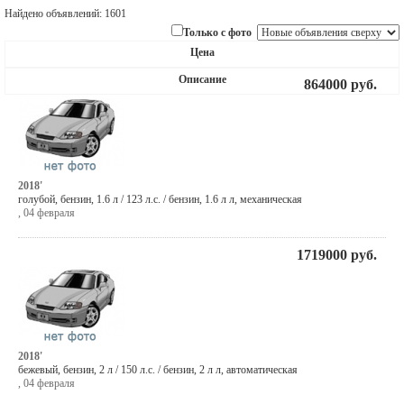
Найдено объявлений: 1601
Только с фото
Цена
Описание
864000
руб.
2018'
голубой
,
бензин
, 1.6 л / 123 л.с. / бензин,
1.6 л л
,
механическая
,
04 февраля
1719000
руб.
2018'
бежевый
,
бензин
, 2 л / 150 л.с. / бензин,
2 л л
,
автоматическая
,
04 февраля