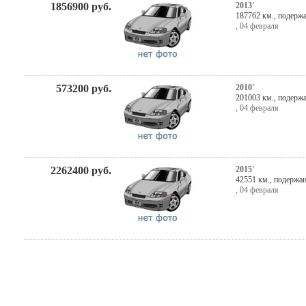
1856900
руб.
2013'
187762 км., подерж
,
04 февраля
573200
руб.
2010'
201003 км., подерж
,
04 февраля
2262400
руб.
2015'
42551 км., подержа
,
04 февраля