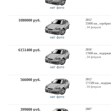
1080000
руб.
2012'
55900 км.,
серебрис
,
04 февраля
6151400
руб.
2016'
17608 км., подержа
,
04 февраля
566000
руб.
2012'
171500 км., подерж
,
04 февраля
399000
руб.
2007'