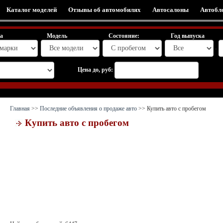
Каталог моделей
Отзывы об автомобилях
Автосалоны
Автобл
а
Модель
Состояние:
Год выпуска
-
Цена до, руб:
Главная
>>
Последние объявления о продаже авто
>> Купить авто с пробегом
Купить авто с пробегом