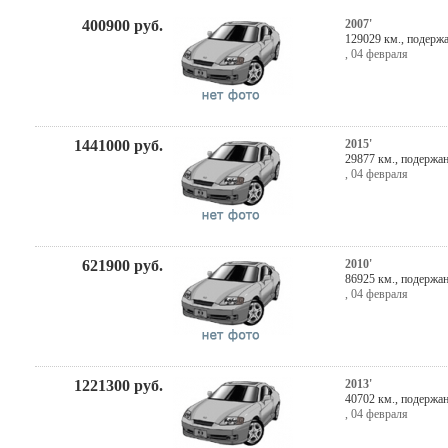
400900
руб.
2007'
129029 км., подерж
,
04 февраля
1441000
руб.
2015'
29877 км., подержа
,
04 февраля
621900
руб.
2010'
86925 км., подержа
,
04 февраля
1221300
руб.
2013'
40702 км., подержа
,
04 февраля