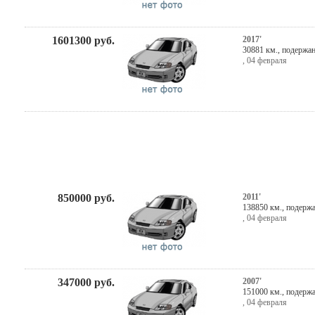
1601300
руб.
2017'
30881 км., подержа
,
04 февраля
850000
руб.
2011'
138850 км., подерж
,
04 февраля
347000
руб.
2007'
151000 км., подерж
,
04 февраля