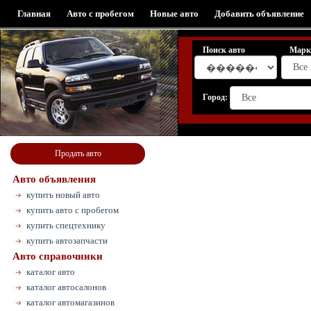
Главная
Авто с пробегом
Новые авто
Добавить объявление
Поиск авто
Марк
Город:
Продать авто
Авто объявления
купить новый авто
купить авто с пробегом
купить спецтехнику
купить автозапчасти
Авто справочники
каталог авто
каталог автосалонов
каталог автомагазинов