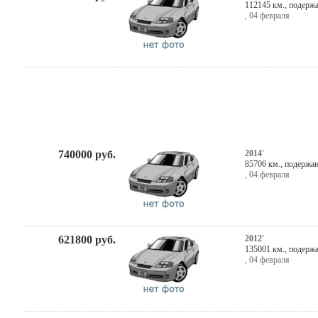
112145 км., подерж
,
04 февраля
740000
руб.
2014'
85706 км., подержа
,
04 февраля
621800
руб.
2012'
135001 км., подерж
,
04 февраля