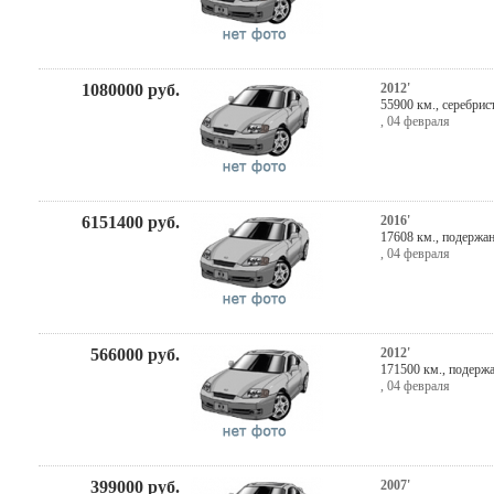
1080000
руб.
2012'
55900 км.,
серебрис
,
04 февраля
6151400
руб.
2016'
17608 км., подержа
,
04 февраля
566000
руб.
2012'
171500 км., подерж
,
04 февраля
399000
руб.
2007'