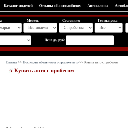
Каталог моделей
Отзывы об автомобилях
Автосалоны
Автобл
а
Модель
Состояние:
Год выпуска
-
Цена до, руб:
Главная
>>
Последние объявления о продаже авто
>> Купить авто с пробегом
Купить авто с пробегом