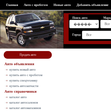
Главная
Авто с пробегом
Новые авто
Добавить объявление
Поиск авто
Марк
Город:
Продать авто
Авто объявления
купить новый авто
купить авто с пробегом
купить спецтехнику
купить автозапчасти
Авто справочники
каталог авто
каталог автосалонов
каталог автомагазинов