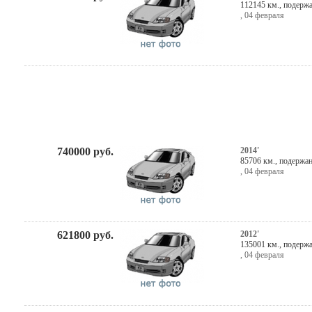
112145 км., подерж
,
04 февраля
740000
руб.
2014'
85706 км., подержа
,
04 февраля
621800
руб.
2012'
135001 км., подерж
,
04 февраля