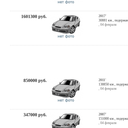
1601300
руб.
2017'
30881 км., подержа
,
04 февраля
850000
руб.
2011'
138850 км., подерж
,
04 февраля
347000
руб.
2007'
151000 км., подерж
,
04 февраля