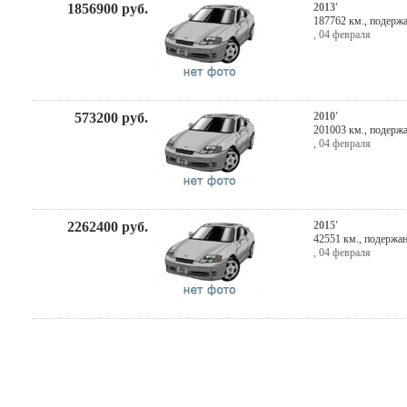
1856900
руб.
2013'
187762 км., подерж
,
04 февраля
573200
руб.
2010'
201003 км., подерж
,
04 февраля
2262400
руб.
2015'
42551 км., подержа
,
04 февраля