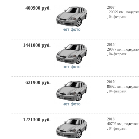
400900
руб.
2007'
129029 км., подерж
,
04 февраля
1441000
руб.
2015'
29877 км., подержа
,
04 февраля
621900
руб.
2010'
86925 км., подержа
,
04 февраля
1221300
руб.
2013'
40702 км., подержа
,
04 февраля