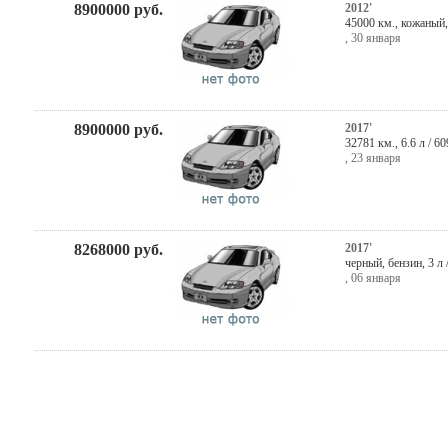
8900000
руб.
2012'
45000 км., кожаный
,
30 января
8900000
руб.
2017'
32781 км., 6.6 л / 6
,
23 января
8268000
руб.
2017'
черный
,
бензин
, 3 л
,
06 января