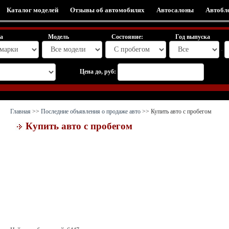
Каталог моделей
Отзывы об автомобилях
Автосалоны
Автобл
а
Модель
Состояние:
Год выпуска
-
Цена до, руб:
Главная
>>
Последние объявления о продаже авто
>> Купить авто с пробегом
Купить авто с пробегом