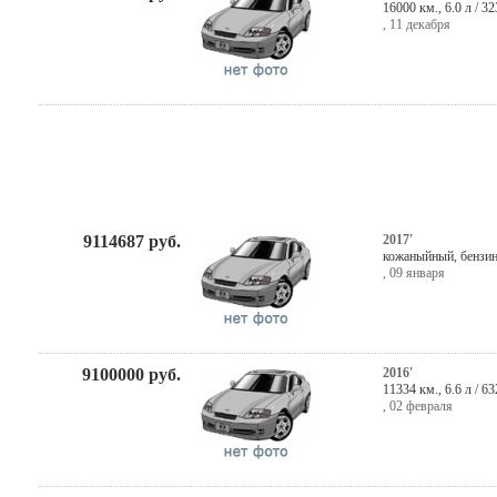
16000 км., 6.0 л / 3
,
11 декабря
9114687
руб.
2017'
кожаныйный,
бензи
,
09 января
9100000
руб.
2016'
11334 км., 6.6 л / 6
,
02 февраля