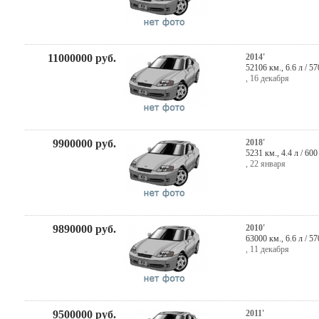
11000000
руб.
2014'
52106 км., 6.6 л / 5
,
16 декабря
9900000
руб.
2018'
5231 км., 4.4 л / 60
,
22 января
9890000
руб.
2010'
63000 км., 6.6 л / 5
,
11 декабря
9500000
руб.
2011'