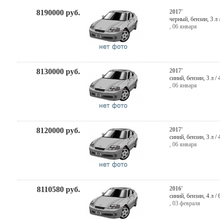
8190000
руб.
2017'
черный
,
бензин
, 3 л
,
06 января
8130000
руб.
2017'
синий
,
бензин
, 3 л /
,
06 января
8120000
руб.
2017'
синий
,
бензин
, 3 л /
,
06 января
8110580
руб.
2016'
синий
,
бензин
, 4 л /
,
03 февраля