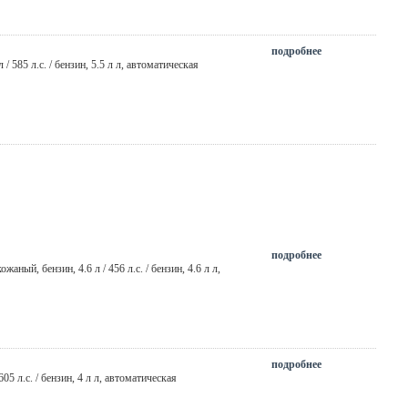
подробнее
 л / 585 л.с. / бензин,
5.5 л л
,
автоматическая
подробнее
 кожаный,
бензин
, 4.6 л / 456 л.с. / бензин,
4.6 л л
,
подробнее
 605 л.с. / бензин,
4 л л
,
автоматическая