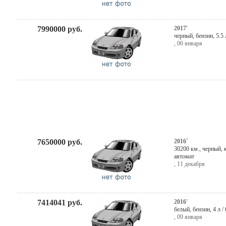
7990000
руб.
2017'
черный
,
бензин
, 5.5
,
06 января
7650000
руб.
2016'
30200 км.,
черный
,
автомат
,
11 декабря
7414041
руб.
2016'
белый
,
бензин
, 4 л /
,
09 января