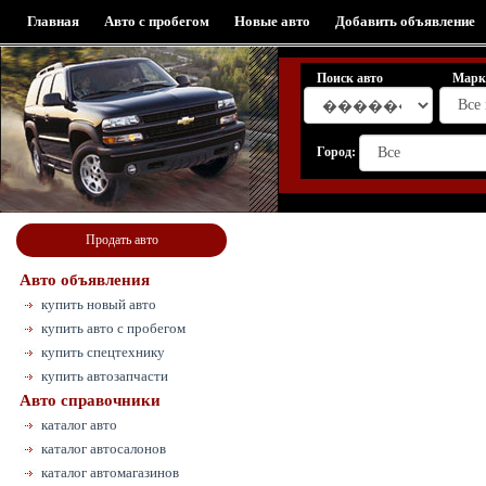
Главная
Авто с пробегом
Новые авто
Добавить объявление
Поиск авто
Марк
Город:
Продать авто
Авто объявления
купить новый авто
купить авто с пробегом
купить спецтехнику
купить автозапчасти
Авто справочники
каталог авто
каталог автосалонов
каталог автомагазинов