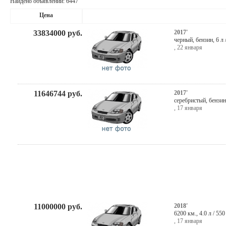
Найдено объявлений: 6447
Цена
33834000
руб.
2017'
черный
,
бензин
, 6 л
,
22 января
11646744
руб.
2017'
серебристый
,
бензин
,
17 января
11000000
руб.
2018'
6200 км., 4.0 л / 55
,
17 января