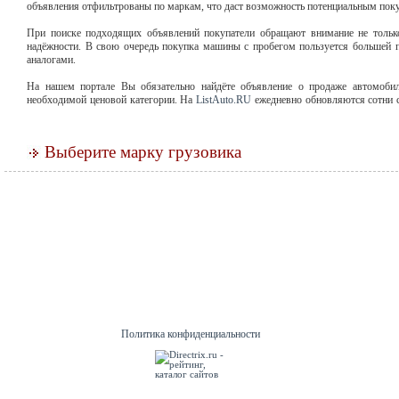
объявления отфильтрованы по маркам, что даст возможность потенциальным пок
При поиске подходящих объявлений покупатели обращают внимание не тольк
надёжности. В свою очередь покупка машины с пробегом пользуется большей 
аналогами.
На нашем портале Вы обязательно найдёте объявление о продаже автомобил
необходимой ценовой категории. На
ListAuto.RU
ежедневно обновляются сотни 
пробегом и грузовику найти своего покупателя.
Выберите марку грузовика
Политика конфиденциальности