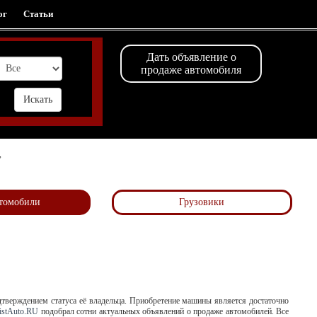
ог
Статьи
Дать объявление о
продаже автомобиля
,
томобили
Грузовики
дтверждением статуса её владельца. Приобретение машины является достаточно
istAuto.RU
подобрал сотни актуальных объявлений о продаже автомобилей. Все