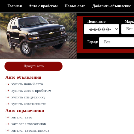
Главная
Авто с пробегом
Новые авто
Добавить объявление
Поиск авто
Марк
Город:
Продать авто
Авто объявления
купить новый авто
купить авто с пробегом
купить спецтехнику
купить автозапчасти
Авто справочники
каталог авто
каталог автосалонов
каталог автомагазинов