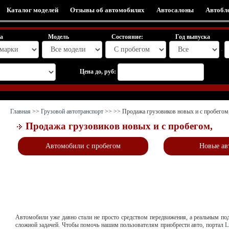
Каталог моделей
Отзывы об автомобилях
Автосалоны
Автобл
а
Модель
Состояние:
Год выпуска
-
Цена до, руб:
Главная
>>
Грузовой автотранспорт
>>
>> Продажа грузовиков новых и с пробегом
Продажа грузовиков новых и с пробегом,
Автомобили с пробегом
Новые ав
Автомобили уже давно стали не просто средством передвижения, а реальным по
сложной задачей. Чтобы помочь нашим пользователям приобрести авто, портал
L