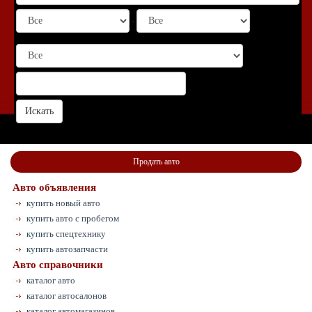
-
Продать авто
Авто объявления
купить новый авто
купить авто с пробегом
купить спецтехнику
купить автозапчасти
Авто справочники
каталог авто
каталог автосалонов
каталог автомагазинов