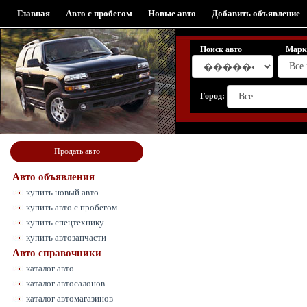
Главная
Авто с пробегом
Новые авто
Добавить объявление
Поиск авто
Марк
Город:
Продать авто
Авто объявления
купить новый авто
купить авто с пробегом
купить спецтехнику
купить автозапчасти
Авто справочники
каталог авто
каталог автосалонов
каталог автомагазинов