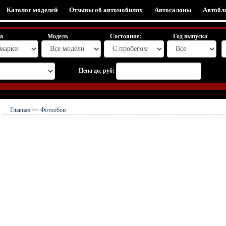
Каталог моделей
Отзывы об автомобилях
Автосалоны
Автобл
а
Модель
Состояние:
Год выпуска
-
Цена до, руб:
Главная
>>
Фотообои