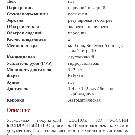
Люк
нет
Парктроник
передний и задний
Стеклоподъемники
всех окон
Зеркала
регулировка и обогрев
Обогрев стекол
заднего и переднего
Обогрев сидений
передних
Кол-во владельцев
2
Место осмотра
м. Фили, Береговой проезд,
дом 2, стр. 10
Кондиционер
двухзоннный
Усилитель руля (ГУР)
гидроусилитель
Мощность двигателя
122 л.с.
Фары
halogen
Аудио
нет
Двигатель
1.4 л / 122 л.с. / бензин
турбонаддув
Коробка
Автоматическая
Описание
Уважаемые покупатели! ЗВОНОК ПО РОССИИ
БЕСПЛАТНЫЙ! ПТС оригинал. Полный комплект ключей и
документов. В отличном внешнем и техническом состоянии.