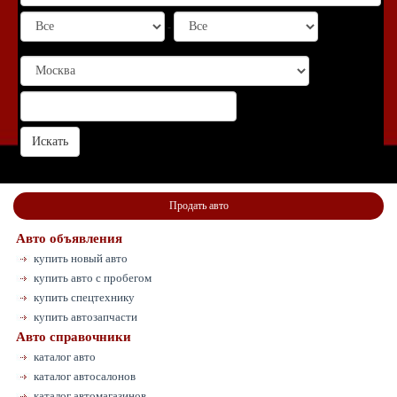
-
Продать авто
Авто объявления
купить новый авто
купить авто с пробегом
купить спецтехнику
купить автозапчасти
Авто справочники
каталог авто
каталог автосалонов
каталог автомагазинов