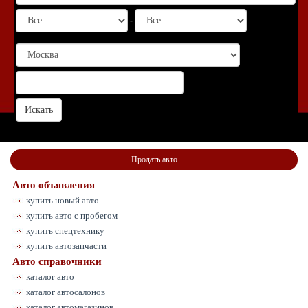
-
Продать авто
Авто объявления
купить новый авто
купить авто с пробегом
купить спецтехнику
купить автозапчасти
Авто справочники
каталог авто
каталог автосалонов
каталог автомагазинов