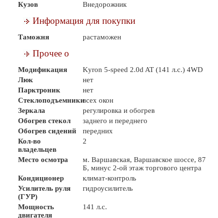
Кузов
Внедорожник
Информация для покупки
Таможня
растаможен
Прочее о
Модификация
Kyron 5-speed 2.0d AT (141 л.с.) 4WD
Люк
нет
Парктроник
нет
Стеклоподъемники
всех окон
Зеркала
регулировка и обогрев
Обогрев стекол
заднего и переднего
Обогрев сидений
передних
Кол-во
2
владельцев
Место осмотра
м. Варшавская, Варшавское шоссе, 87
Б, минус 2-ой этаж торгового центра
Кондиционер
климат-контроль
Усилитель руля
гидроусилитель
(ГУР)
Мощность
141 л.с.
двигателя