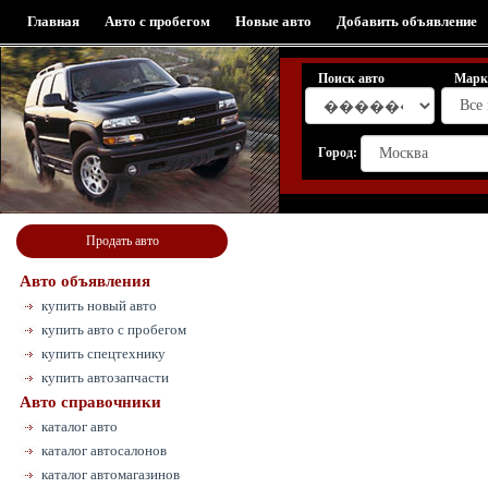
Главная
Авто с пробегом
Новые авто
Добавить объявление
Поиск авто
Марк
Город:
Продать авто
Авто объявления
купить новый авто
купить авто с пробегом
купить спецтехнику
купить автозапчасти
Авто справочники
каталог авто
каталог автосалонов
каталог автомагазинов