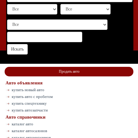
-
Продать авто
Авто объявления
купить новый авто
купить авто с пробегом
купить спецтехнику
купить автозапчасти
Авто справочники
каталог авто
каталог автосалонов
каталог автомагазинов