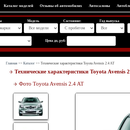
Каталог моделей
Отзывы об автомобилях
Автосалоны
Автобл
а
Модель
Состояние:
Год выпуска
-
Цена до, руб:
Главная
>>
Каталог
>> Технические характеристики Toyota Avensis 2.4 AT
Технические характеристики
Toyota Avensis 
Фото Toyota Avensis 2.4 AT