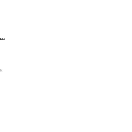
 км
км