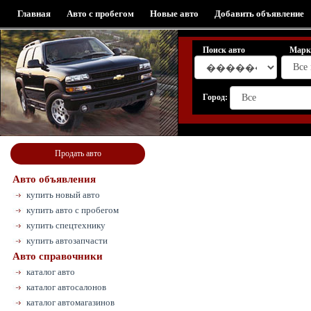
Главная
Авто с пробегом
Новые авто
Добавить объявление
Поиск авто
Марк
Город:
Продать авто
Авто объявления
купить новый авто
купить авто с пробегом
купить спецтехнику
купить автозапчасти
Авто справочники
каталог авто
каталог автосалонов
каталог автомагазинов