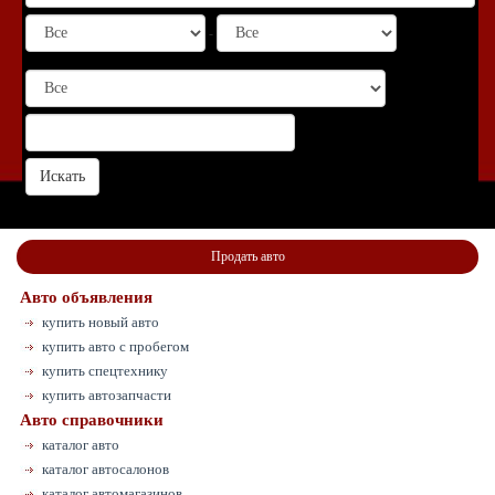
-
Продать авто
Авто объявления
купить новый авто
купить авто с пробегом
купить спецтехнику
купить автозапчасти
Авто справочники
каталог авто
каталог автосалонов
каталог автомагазинов