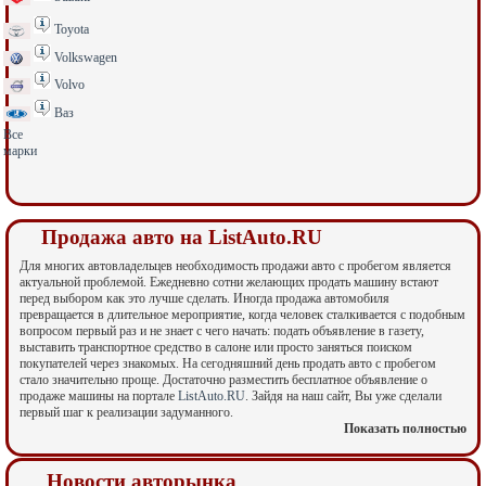
Toyota
Volkswagen
Volvo
Ваз
Все
марки
Продажа авто на ListAuto.RU
Для многих автовладельцев необходимость продажи авто с пробегом является
актуальной проблемой. Ежедневно сотни желающих продать машину встают
перед выбором как это лучше сделать. Иногда продажа автомобиля
превращается в длительное мероприятие, когда человек сталкивается с подобным
вопросом первый раз и не знает с чего начать: подать объявление в газету,
выставить транспортное средство в салоне или просто заняться поиском
покупателей через знакомых. На сегодняшний день продать авто с пробегом
стало значительно проще. Достаточно разместить бесплатное объявление о
продаже машины на портале
ListAuto.RU
. Зайдя на наш сайт, Вы уже сделали
первый шаг к реализации задуманного.
Показать полностью
ListAuto.RU
– это современный автомобильный портал, содержащий актуальные
объявления о продаже авто с пробегом, отзывы об автомобилях, тестдрайвы
авто и другую полезную информацию. Вы всегда будете в курсе последних
Новости авторынка