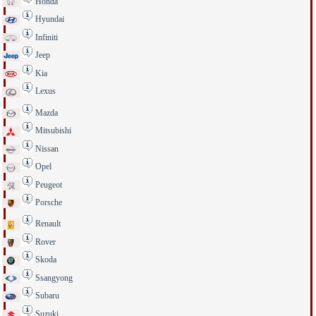
Honda
Hyundai
Infiniti
Jeep
Kia
Lexus
Mazda
Mitsubishi
Nissan
Opel
Peugeot
Porsche
Renault
Rover
Skoda
Ssangyong
Subaru
Suzuki