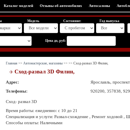
Каталог моделей
Отзывы об автомобилях
Автосалоны
Автобл
а
Модель
Состояние:
Год выпуска
-
Цена до, руб:
Главная
>>
Автомастерские, магазины
>>
>> Сход-развал 3D Филин,
Сход-развал 3D Филин,
Адрес:
Ярославль, проспект
Телефоны:
920200, 357838, 92
Сход- развал 3D
Время работы: ежедневно: с 10 до 21
Специализация и услуги: Развал-схождение , Ремонт ходовой ,
Способы оплаты: Наличными