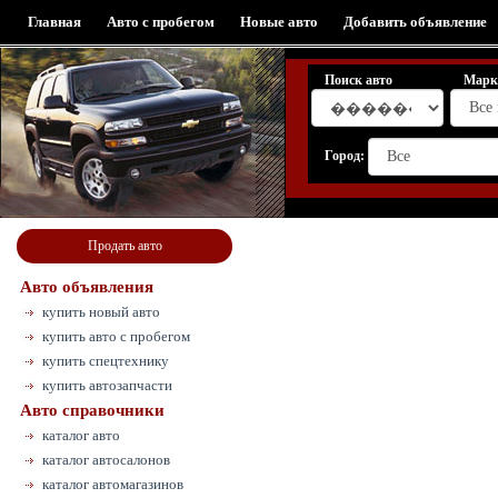
Главная
Авто с пробегом
Новые авто
Добавить объявление
Поиск авто
Марк
Город:
Продать авто
Авто объявления
купить новый авто
купить авто с пробегом
купить спецтехнику
купить автозапчасти
Авто справочники
каталог авто
каталог автосалонов
каталог автомагазинов