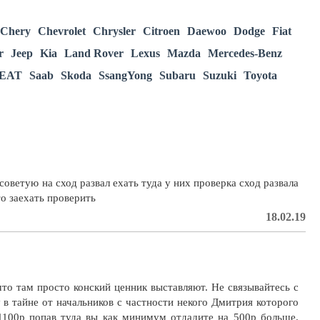
Chery
Chevrolet
Chrysler
Citroen
Daewoo
Dodge
Fiat
r
Jeep
Kia
Land Rover
Lexus
Mazda
Mercedes-Benz
EAT
Saab
Skoda
SsangYong
Subaru
Suzuki
Toyota
советую на сход развал ехать туда у них проверка сход развала
о заехать проверить
18.02.19
то там просто конский ценник выставляют. Не связывайтесь с
в тайне от начальников с частности некого Дмитрия которого
1100р попав туда вы как минимум отдадите на 500р больше.