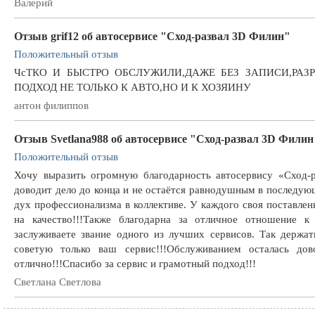
Валерий
Отзыв grif12 об автосервисе "Сход-развал 3D Филин"
Положительный отзыв
ЧсТКО И БЫСТРО ОБСЛУЖИЛИ,ДАЖЕ БЕЗ ЗАПИСИ,РАЗР
ПОДХОД НЕ ТОЛЬКО К АВТО,НО И К ХОЗЯИНУ
антон филиппов
Отзыв Svetlana988 об автосервисе "Сход-развал 3D Филин
Положительный отзыв
Хочу выразить огромную благодарность автосервису «Сход-р
доводит дело до конца и не остаётся равнодушным в последующ
дух профессионализма в коллективе. У каждого своя поставленн
на качество!!!Также благодарна за отличное отношение к
заслуживаете звание одного из лучших сервисов. Так держат
советую только ваш сервис!!!Обслуживанием осталась дов
отлично!!!Спасибо за сервис и грамотный подход!!!
Светлана Светлова