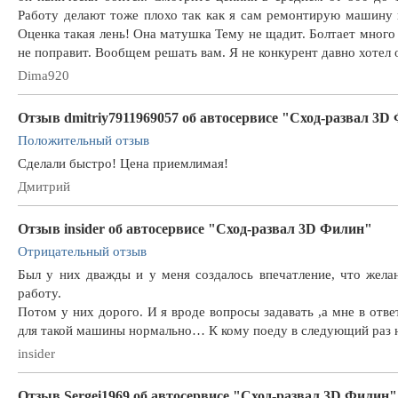
Работу делают тоже плохо так как я сам ремонтирую машину и
Оценка такая лень! Она матушка Тему не щадит. Болтает много 
не поправит. Вообщем решать вам. Я не конкурент давно хотел 
Dima920
Отзыв dmitriy7911969057 об автосервисе "Сход-развал 3D
Положительный отзыв
Сделали быстро! Цена приемлимая!
Дмитрий
Отзыв insider об автосервисе "Сход-развал 3D Филин"
Отрицательный отзыв
Был у них дважды и у меня создалось впечатление, что желан
работу.
Потом у них дорого. И я вроде вопросы задавать ,а мне в ответ
для такой машины нормально… К кому поеду в следующий раз не
insider
Отзыв Sergei1969 об автосервисе "Сход-развал 3D Филин"