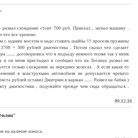
"
 развал схождение стоит 700 руб. Приехал , загнал машину .
л что все хреново
там с задним мостом и надо ставить шайбы !!! просели пружины
а 3700 + 300 рублей диагностика . Потом сказал что сделает
а ....... договорились что я подъеду немного позже так у меня
у и он меня пристыдил и сообщил что на Логанах развал не
уется только схождение на передних колесах . А если какая то
енений в конструкцию автомобиля не допускается чревато
триста рублей оставил Дмитрию в карман ....... Развел на бабки )
кту диагностики , подумайте прежде чем сюда обращаться .
09.12.16
 Филин"
м на наличие износа.