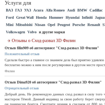
Услуги для
ВАЗ
ГАЗ
УАЗ
Acura
Alfa Romeo
Audi
BMW
Cadillac
Ford
Great Wall
Honda
Hummer
Hyundai
Infiniti
Jagua
Mini
Mitsubishi
Nissan
Opel
Peugeot
Porsche
Renault
S
Volkswagen
Volvo
и другие марки
Отзывы о Сход-развал 3D Филин
Отзыв filin909 об автосервисе "Сход-развал 3D Филин"
Положительный отзыв
Сделали быстро а главное со знанием дела был приятно удивлен 
бесплатно можно к ним после регулировки в другом месте прост
Филин
Отзыв Dima920 об автосервисе "Сход-развал 3D Филин"
Отрицательный отзыв
Добрый день. Не рекомендую данных сход развал в силу того ч
мастером Тёмой. Данный индивид за свою работу берет сверху 
он панически боится. Смотрите ценник в среднем от 800 до 