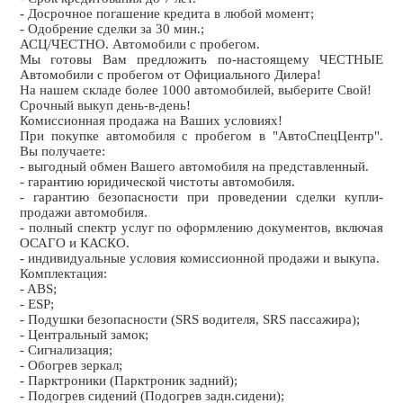
- Досрочное погашение кредита в любой момент;
- Одобрение сделки за 30 мин.;
АСЦ/ЧЕСТНО. Автомобили с пробегом.
Мы готовы Вам предложить по-настоящему ЧЕСТНЫЕ
Автомобили с пробегом от Официального Дилера!
На нашем складе более 1000 автомобилей, выберите Свой!
Срочный выкуп день-в-день!
Комиссионная продажа на Ваших условиях!
При покупке автомобиля с пробегом в "АвтоСпецЦентр".
Вы получаете:
- выгодный обмен Вашего автомобиля на представленный.
- гарантию юридической чистоты автомобиля.
- гарантию безопасности при проведении сделки купли-
продажи автомобиля.
- полный спектр услуг по оформлению документов, включая
ОСАГО и КАСКО.
- индивидуальные условия комиссионной продажи и выкупа.
Комплектация:
- ABS;
- ESP;
- Подушки безопасности (SRS водителя, SRS пассажира);
- Центральный замок;
- Сигнализация;
- Обогрев зеркал;
- Парктроники (Парктроник задний);
- Подогрев сидений (Подогрев задн.сидени);